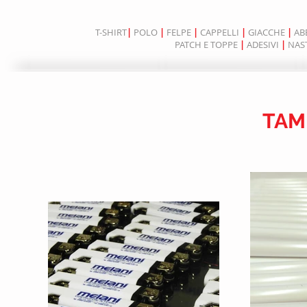
T-SHIRT
|
POLO
|
FELPE
|
CAPPELLI
|
GIACCHE
|
AB
PATCH E TOPPE
|
ADESIVI
|
NAST
TAM