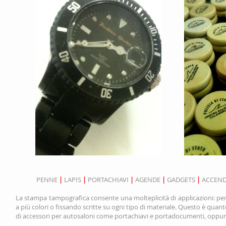
PENNE
|
LAPIS
|
PORTACHIAVI
|
AGENDE
|
GADGETS
|
ACCEND
La stampa tampografica consente una molteplicità di applicazioni: per
a più colori o fissando scritte su ogni tipo di materiale. Questo è quan
di accessori per autosaloni come portachiavi e portadocumenti, oppure