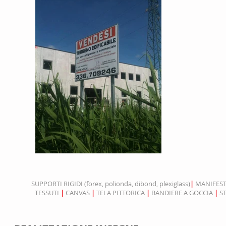
SUPPORTI RIGIDI (forex, polionda, dibond, plexiglass)
|
MANIFESTI
TESSUTI
|
CANVAS
|
TELA PITTORICA
|
BANDIERE A GOCCIA
|
ST